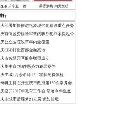
逸趣 乐享五一 西
“墨香润坊·阅见文明
排行
重庆部署加快推进气象现代化建设重点任务
重庆首例监委移送审查的职务犯罪案提起公
重庆公立医院改革年内全覆盖
庆CBD打造西部金融高地
重庆市智慧园区服务联盟成立
重庆集中宣判8件恶势力犯罪案件
重庆主城2万余名环卫工将获免费体检
奇帆主持召开重庆市政府第130次常务会
庆召开2017年教育工作会 部署今年重点
重庆主城雨后现梦幻云层 犹如仙境