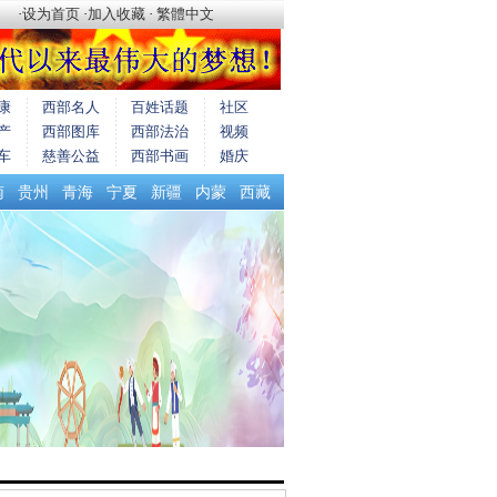
·
设为首页
·
加入收藏
·
繁體中文
康
西部名人
百姓话题
社区
产
西部图库
西部法治
视频
车
慈善公益
西部书画
婚庆
南
贵州
青海
宁夏
新疆
内蒙
西藏