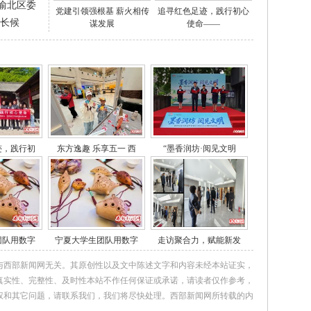
渝北区委
党建引领强根基 薪火相传
追寻红色足迹，践行初心
区长候
谋发展
使命——
迹，践行初
东方逸趣 乐享五一 西
“墨香润坊·阅见文明
团队用数字
宁夏大学生团队用数字
走访聚合力，赋能新发
与西部新闻网无关。其原创性以及文中陈述文字和内容未经本站证实，
真实性、完整性、及时性本站不作任何保证或承诺，请读者仅作参考，
权和其它问题，请联系我们，我们将尽快处理。西部新闻网所转载的内
。