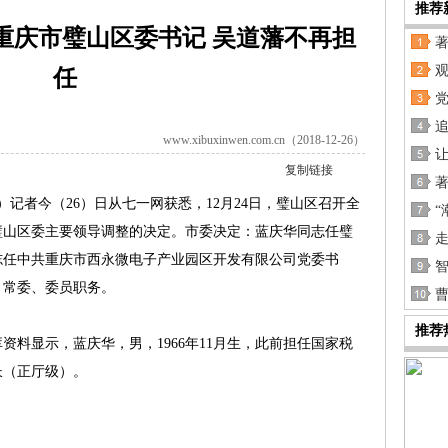
推荐
重庆市璧山区委书记 吴道藩不再担
任
党
www.xibuxinwen.com.cn（2018-12-26）
复制链接
记者今（26）日从七一网获悉，12月24日，璧山区召开全
“
璧山区委主要领导调整的决定。市委决定：蓝庆华同志任璧
走
志任中共重庆市西永微电子产业园区开发有限公司党委书
、常委、委员职务。
推荐
显示，蓝庆华，男，1966年11月生，此前担任国家税
长（正厅级）。