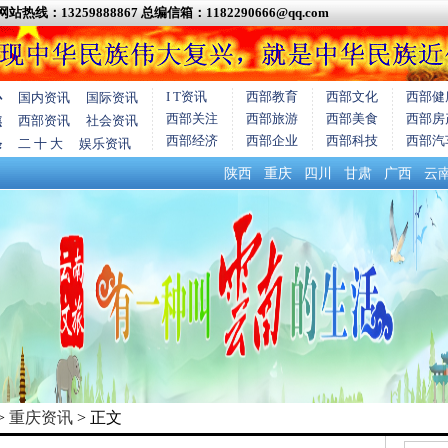
网站热线：13259888867
总编信箱：1182290666@qq.com
I T资讯
西部教育
西部文化
西部健
心
国内资讯
国际资讯
西部关注
西部旅游
西部美食
西部房
焦
西部资讯
社会资讯
西部经济
西部企业
西部科技
西部汽
条
二 十 大
娱乐资讯
陕西
重庆
四川
甘肃
广西
云
>
重庆资讯
> 正文