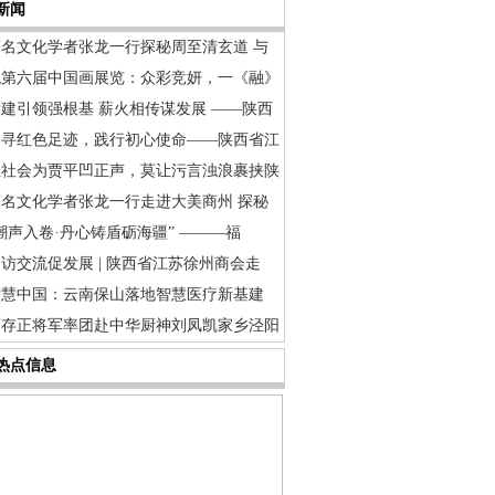
新闻
著名文化学者张龙一行探秘周至清玄道 与
观第六届中国画展览：众彩竞妍，一《融》
建引领强根基 薪火相传谋发展 ——陕西
追寻红色足迹，践行初心使命——陕西省江
让社会为贾平凹正声，莫让污言浊浪裹挟陕
著名文化学者张龙一行走进大美商州 探秘
潮声入卷·丹心铸盾砺海疆” ———福
访交流促发展 | 陕西省江苏徐州商会走
智慧中国：云南保山落地智慧医疗新基建
曹存正将军率团赴中华厨神刘凤凯家乡泾阳
热点信息