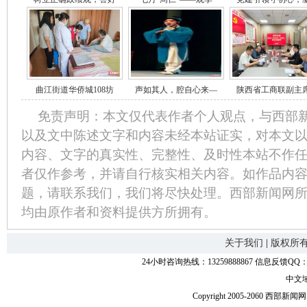
曲江街道华侨城108坊
声如其人，腔自心来—
陕西省工商联副主
免责声明：本文仅代表作者个人观点，与西部
以及文中陈述文字和内容未经本站证实，对本文
内容、文字的真实性、完整性、及时性本站不作
者仅作参考，并请自行核实相关内容。如作品内
题，请联系我们，我们将尽快处理。西部新闻网
均由原作者和资料提供方所拥有。
关于我们
|
版权所
24小时咨询热线：13259888867 信息反馈QQ：118
中文
Copyright 2005-2060 西部新闻网.中国