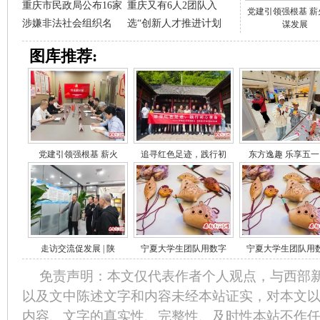
重庆市民政局公布16家
重庆又有6人2团队入
党建引领强根基 薪
涉嫌非法社会组织名
选“创新人才推进计划
谋发展
图库推荐:
党建引领强根基 薪火
追寻红色足迹，践行初
东方逸趣 乐享五一
走访交流促发展 | 陕
宁夏大学生团队用数字
宁夏大学生团队用
免责声明：本文仅代表作者个人观点，与西部
以及文中陈述文字和内容未经本站证实，对本文
内容、文字的真实性、完整性、及时性本站不作