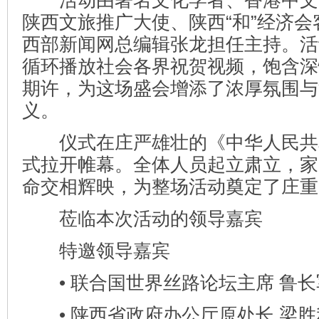
陕西文旅推广大使、陕西“和”经济
西部新闻网总编辑张龙担任主持。活
循环播放社会各界祝贺视频，饱含深
期许，为这场盛会增添了浓厚氛围与
义。
仪式在庄严雄壮的《中华人民共
式拉开帷幕。全体人员起立肃立，家
命交相辉映，为整场活动奠定了庄重
莅临本次活动的领导嘉宾
特邀领导嘉宾
• 联合国世界丝路论坛主席 鲁长
• 陕西省政府办公厅原处长 梁胜