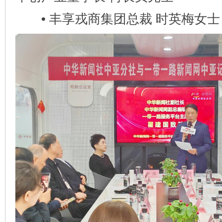
• 丰享戎商集团总裁 时英梅女士