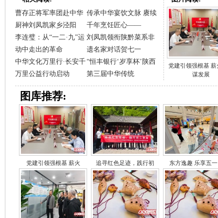
曹存正将军率团赴中华
传承中华宴饮文脉 赓续
厨神刘凤凯家乡泾阳
千年烹饪匠心——
李连璧：从“一二·九”运
刘凤凯领衔陕黔菜系非
动中走出的革命
遗名家对话贺七一
中华文化万里行·长安千
“恒丰银行‘岁享杯’陕西
党建引领强根基 薪
万里公益行动启动
第三届中华传统
谋发展
图库推荐:
党建引领强根基 薪火
追寻红色足迹，践行初
东方逸趣 乐享五一