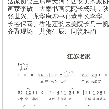
法家协会主席麻天阔；西安美术家协
画家李敏；大秦书画院院长杨琪，陕
张世兴、龙华康养中心董事长李华、
长谷保喜、香港莲韵医美院长马一帆
齐聚现场，共贺生辰、同赏雅韵。