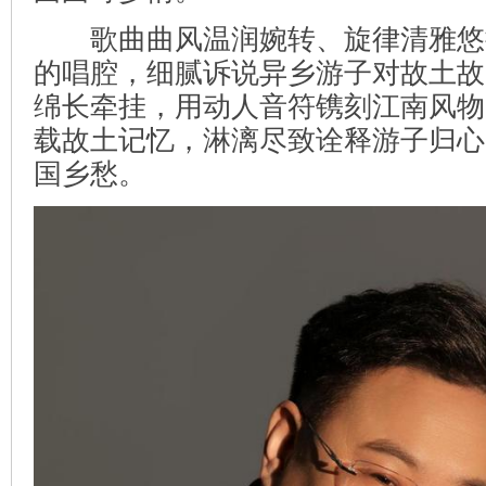
歌曲曲风温润婉转、旋律清雅悠
的唱腔，细腻诉说异乡游子对故土故
绵长牵挂，用动人音符镌刻江南风物
载故土记忆，淋漓尽致诠释游子归心
国乡愁。