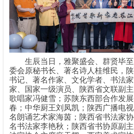
生辰当日，雅聚盛会、群贤毕至
委会原秘书长、著名诗人桂维民，陕
书记、著名作家、文化学者、书法家
家、国家一级演员、陕西省文联副主
歌唱家冯健雪；苏陕东西部合作发展
春；中华厨王刘凤凯；陕西广播电视
名朗诵艺术家海茵；陕西省书法家协
名书法家李艳秋；陕西省书协原副主