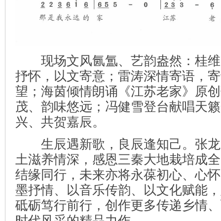
现场文风氤氲、艺韵盎然：桂维
抒怀，以文寄意；雷涛深情寄语，寄
望；海茵倾情朗诵《江苏老家》原创
茂、韵味悠远；冯健雪登台献唱天籁
兴、共贺嘉辰。
生辰遇新歌，良辰逢知己。张龙
土滋养情深，感恩三秦大地栽培成全
结缘同行，未来亦将永葆初心、心怀
墨抒情、以音乐传韵、以文化赋能，
砥砺笃行前行，创作更多传递乡情、
时代风采的精品力作。