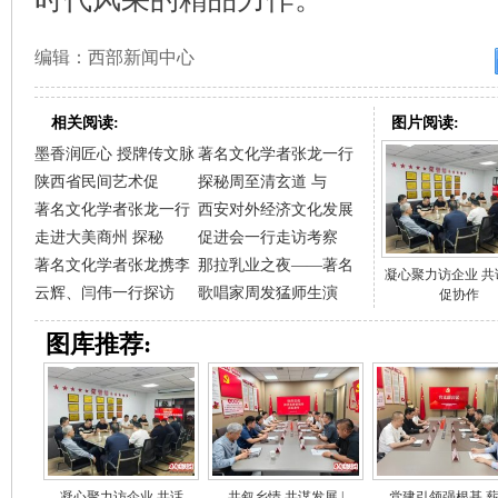
编辑：西部新闻中心
相关阅读:
图片阅读:
墨香润匠心 授牌传文脉
著名文化学者张龙一行
陕西省民间艺术促
探秘周至清玄道 与
著名文化学者张龙一行
西安对外经济文化发展
走进大美商州 探秘
促进会一行走访考察
著名文化学者张龙携李
那拉乳业之夜——著名
凝心聚力访企业 共
云辉、闫伟一行探访
歌唱家周发猛师生演
促协作
图库推荐:
凝心聚力访企业 共话
共叙乡情 共谋发展 |
党建引领强根基 